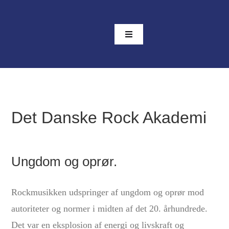
Skip
to
Toggle
content
Navigation
Om Akademiet
Projekter
Det Danske Rock Akademi
Lyd og billeder
Ungdom og oprør.
Bibliotek
Rockmusikken udspringer af ungdom og oprør mod
Kontakt
autoriteter og normer i midten af det 20. århundrede.
Det var en eksplosion af energi og livskraft og